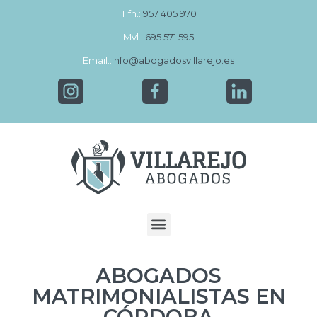
Tlfn.:
957 405 970
Mvl.:
695 571 595
Email.:
info@abogadosvillarejo.es
ABOGADOS
MATRIMONIALISTAS EN
CÓRDOBA