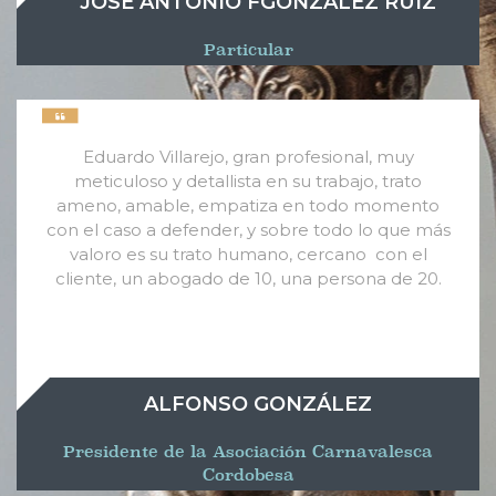
JOSE ANTONIO FGONZALEZ RUIZ
Particular
Eduardo Villarejo, gran profesional, muy
meticuloso y detallista en su trabajo, trato
ameno, amable, empatiza en todo momento
con el caso a defender, y sobre todo lo que más
valoro es su trato humano, cercano con el
cliente, un abogado de 10, una persona de 20.
ALFONSO GONZÁLEZ
Presidente de la Asociación Carnavalesca
Cordobesa