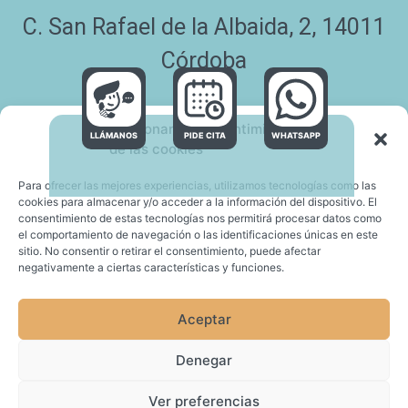
C. San Rafael de la Albaida, 2, 14011
Córdoba
Gestionar el consentimiento
LLÁMANOS
PIDE CITA
WHATSAPP
de las cookies
Para ofrecer las mejores experiencias, utilizamos tecnologías como las
cookies para almacenar y/o acceder a la información del dispositivo. El
© Copyright 2026 | Diseñado y Desarrollado por
TIC TAC
consentimiento de estas tecnologías nos permitirá procesar datos como
COMUNICACIÓN
el comportamiento de navegación o las identificaciones únicas en este
sitio. No consentir o retirar el consentimiento, puede afectar
negativamente a ciertas características y funciones.
Política de Cookies
Aviso Legal
Aceptar
Política de Privacidad
Denegar
Ver preferencias