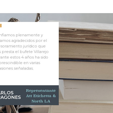
nfiamos plenamente y
amos agradecidos por el
soramiento jurídico que
 presta el bufete Villarejo
ante estos 4 años ha sido
rescindible en varias
siones señaladas.
Representante
ARLOS
Att Etichetta &
RAGONES
North LA