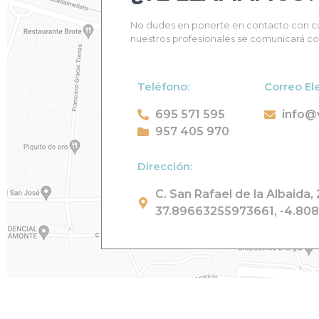
No dudes en ponerte en contacto con cu
nuestros profesionales se comunicará con
Teléfono:
Correo El
695 571 595
info@
957 405 970
Dirección:
C. San Rafael de la Albaida,
37.89663255973661, -4.80