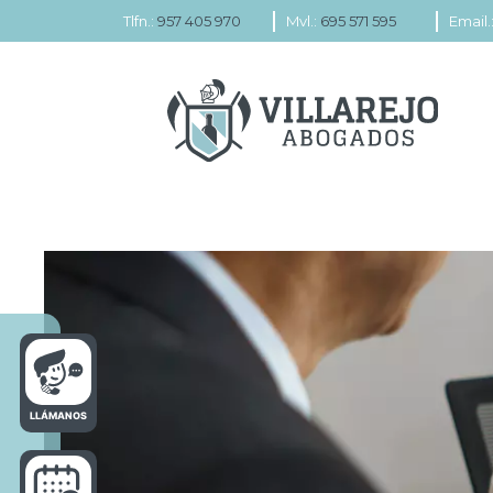
Tlfn.:
957 405 970
Mvl.:
695 571 595
Email.
LLÁMANOS