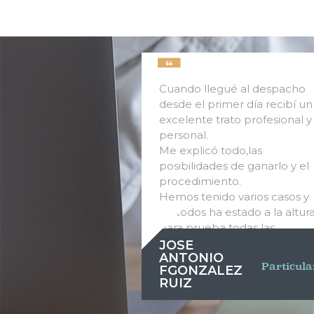
Cuando llegué al despacho
desde el primer día recibí un
excelente trato profesional y
personal.
Me explicó todo,las
posibilidades de ganarlo y el
procedimiento.
Hemos tenido varios casos y
en todos ha estado a la altura
para prueba todas las
sentencias favorables.
JOSE
ANTONIO
Particula
FGONZALEZ
RUIZ