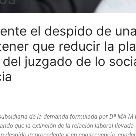
ente el despido de una
tener que reducir la pla
lo del juzgado de lo so
ia
subsidiaria de la demanda formulada por Dª MA M M
ando que la extinción de la relación laboral llevad
un despido improcedente y, en consecuencia, conde