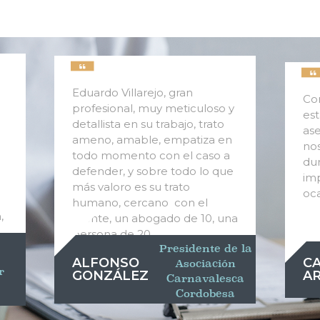
Eduardo Villarejo, gran
Co
profesional, muy meticuloso y
est
detallista en su trabajo, trato
ase
ameno, amable, empatiza en
nos
todo momento con el caso a
dur
defender, y sobre todo lo que
imp
más valoro es su trato
oca
humano, cercano con el
,
cliente, un abogado de 10, una
persona de 20.
Presidente de la
ALFONSO
C
Asociación
r
GONZÁLEZ
A
Carnavalesca
Cordobesa