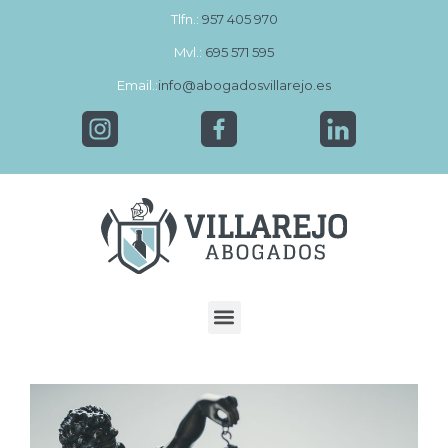
Tlfn.:
957 405 970
Mvl.:
695 571 595
Email.:
info@abogadosvillarejo.es