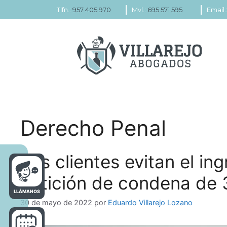
Tlfn.:
957 405 970
Mvl.:
695 571 595
Email.
Derecho Penal
Los clientes evitan el in
petición de condena de 
LLÁMANOS
30 de mayo de 2022
por
Eduardo Villarejo Lozano