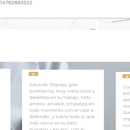
814782883552
Eduardo Villarejo, gran
Co
profesional, muy meticuloso y
est
detallista en su trabajo, trato
ase
ameno, amable, empatiza en
nos
todo momento con el caso a
dur
defender, y sobre todo lo que
imp
más valoro es su trato
oca
humano, cercano con el