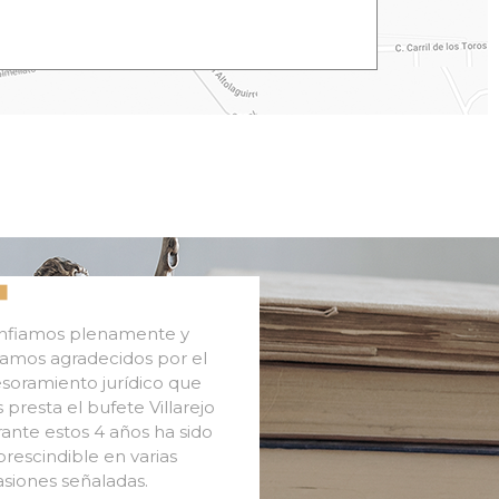
nfiamos plenamente y
amos agradecidos por el
soramiento jurídico que
 presta el bufete Villarejo
ante estos 4 años ha sido
rescindible en varias
siones señaladas.