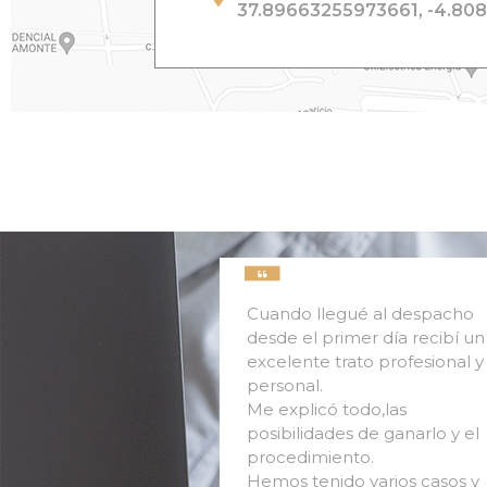
37.89663255973661, -4.80
Cuando llegué al despacho
desde el primer día recibí un
excelente trato profesional y
personal.
Me explicó todo,las
posibilidades de ganarlo y el
procedimiento.
Hemos tenido varios casos y